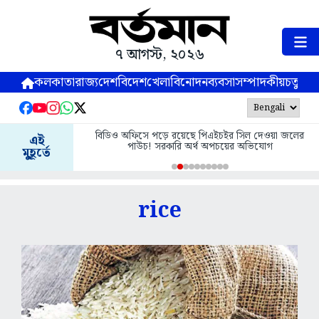
৭ আগস্ট, ২০২৬
কলকাতা
রাজ্য
দেশ
বিদেশ
খেলা
বিনোদন
ব্যবসা
সম্পাদকীয়
চতুষ্পর্ণ
বিডিও অফিসে পড়ে রয়েছে পিএইচইর সিল দেওয়া জলের
এই
পাউচ! সরকারি অর্থ অপচয়ের অভিযোগ
মুহূর্তে
rice