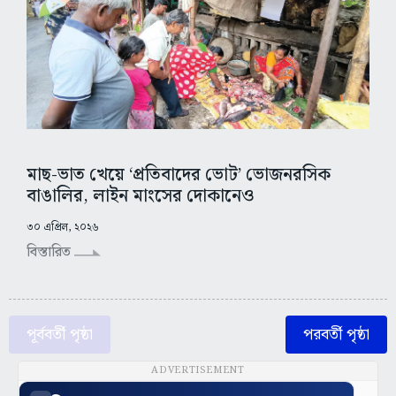
মাছ-ভাত খেয়ে ‘প্রতিবাদের ভোট’ ভোজনরসিক
বাঙালির, লাইন মাংসের দোকানেও
৩০ এপ্রিল, ২০২৬
বিস্তারিত
পূর্ববর্তী পৃষ্ঠা
পরবর্তী পৃষ্ঠা
ADVERTISEMENT