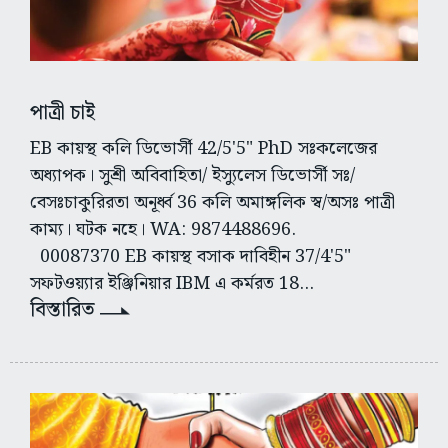
পাত্রী চাই
EB কায়স্থ কলি ডিভোর্সী 42/5'5" PhD সঃকলেজের
অধ্যাপক। সুশ্রী অবিবাহিতা/ ইস্যুলেস ডিভোর্সী সঃ/
বেসঃচাকুরিরতা অনূর্ধ্ব 36 কলি অমাঙ্গলিক স্ব/অসঃ পাত্রী
কাম্য। ঘটক নহে। WA: 9874488696.
00087370 EB কায়স্থ বসাক দাবিহীন 37/4'5"
সফটওয়্যার ইঞ্জিনিয়ার IBM এ কর্মরত 18...
বিস্তারিত