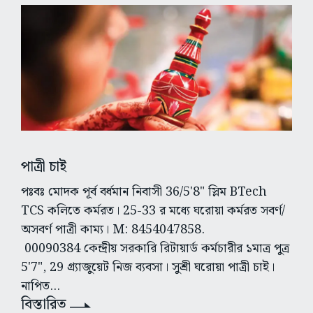
পাত্রী চাই
পঃবঃ মোদক পূর্ব বর্ধমান নিবাসী 36/5'8" স্লিম BTech
TCS কলিতে কর্মরত। 25-33 র মধ্যে ঘরোয়া কর্মরত সবর্ণ/
অসবর্ণ পাত্রী কাম্য। M: 8454047858.
00090384 কেন্দ্রীয় সরকারি রিটায়ার্ড কর্মচারীর ১মাত্র পুত্র
5'7", 29 গ্র্যাজুয়েট নিজ ব্যবসা। সুশ্রী ঘরোয়া পাত্রী চাই।
নাপিত...
বিস্তারিত