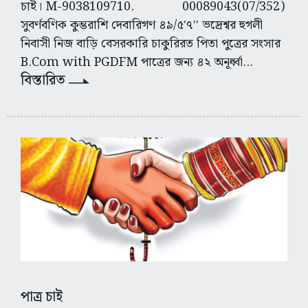
চাই। M-9038109710. 00089043(07/352)
সুবর্ণবণিক কুম্ভরাশি দেবারিগণ ৪৯/৫′৭′′ ভদ্রেশ্বর হুগলী
নিবাসী নিজ বাড়ি বেসরকারি চাকুরিরত পিতা পুত্রের সংসার
B.Com with PGDFM পাত্রের জন্য ৪২ অনূর্ধ্বা...
বিস্তারিত
পাত্র চাই