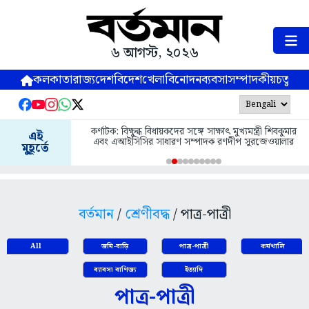
৬ আগস্ট, ২০২৬
কলকাতা
রাজ্য
দেশ
বিদেশ
খেলা
বিনোদন
ব্যবসা
সম্পাদকীয়
চতুষ্পর্ণ
কর্ণাটক: বিক্ষুব্ধ বিধায়কদের সঙ্গে সাক্ষাৎ মুখ্যমন্ত্রী শিবকুমার
এই
এবং এআইসিসির সাধারণ সম্পাদক রণদীপ সুরজেওয়ালার
মুহূর্তে
বর্তমান
/
শ্রেণীবদ্ধ
/ পাত্র-পাত্রী
All
জমি-বাড়ি
পাত্র-পাত্রী
কর্মখালি
ব্যাবসা বাণিজ্য
ইত্যাদি
পাত্র-পাত্রী