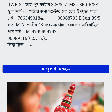
WB SC সাহা পূঃ বর্ধমান 32+/5'2" MSc BEd ICSE
স্কুল শিক্ষিকা পাত্রীর জন্য সঃ/উচ্চ বেসঃচাঃ উপযুক্ত পাত্র
চাই। 7063490184. 00088793 Gen 39/5'
ফর্সা M.A. পাত্রীর 45 মধ্যে সঃচাঃ/ বেসঃ চাঃ অবিবাহিত
পাত্র চাই। M-9749699742.
00089119(62/712)...
বিস্তারিত
৫ জুলাই, ২০২৬