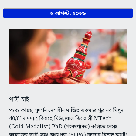
২ আগস্ট, ২০২৬
পাত্রী চাই
পঃবঃ কায়স্থ সুদর্শন নেশাহীন মার্জিত একমাত্র পুত্র নর মিথুন
40/6' নামমাত্র বিবাহে মিউচ্যুয়াল ডিভোর্সী MTech
(Gold Medalist) PhD (গবেষণারত) কলিতে বেসঃ
কলেজের স্থায়ী সহঃ অধ্যাপক (8LPA) চুঁচুড়ায় নিজস্ব ফ্ল্যাট/