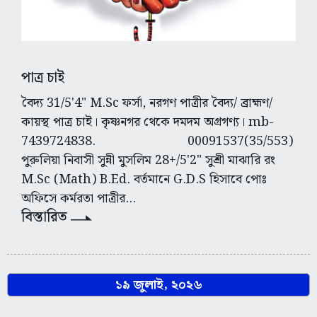
পাত্র চাই
বৈদ্য 31/5'4" M.Sc ফর্সা, নরগণ পাত্রীর বৈদ্য/ ব্রাহ্মণ/
কায়স্থ পাত্র চাই। কৃষ্ণনগর থেকে দমদম অগ্রগণ্য। mb-
7439724838. 00091537(35/553)
পুরুলিয়া নিবাসী সুন্নী মুসলিম 28+/5'2" সুশ্রী মাঝারি রং
M.Sc (Math) B.Ed. বর্তমানে G.D.S হিসাবে পোঃ
অফিসে কর্মরতা পাত্রীর...
বিস্তারিত
১৯ জুলাই, ২০২৬