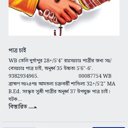
পাত্র চাই
WB তেলি দুর্গাপুর 28+/5'4" রাঃসঃচাঃ পাত্রীর জন্য সঃ/
বেসঃচাঃ পাত্র চাই, অনূর্ধ্ব 35 উচ্চতা 5'6"-6'.
9382934965. 00087754 WB
ব্রাহ্মণ দঃ২৪পঃ আমতলা চক্রবর্ত্তী শান্ডিল্য 32+/5'2" MA
B.Ed. সংস্কৃত সুশ্রী পাত্রীর অনূর্ধ্ব 37 উপযুক্ত পাত্র চাই।
ঘটক...
বিস্তারিত