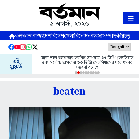
৯ আগস্ট, ২০২৬
কলকাতা
রাজ্য
দেশ
বিদেশ
খেলা
বিনোদন
ব্যবসা
সম্পাদকীয়
চতুষ্পর্ণ
কলকাতার সর্বনিম্ন তাপমাত্রা ২৭ ডিগ্রি সেলসিয়াস
আগামীকাল ফের অভিষেকের আপ্
এই
বোচ্চ তাপমাত্রা ৩৩ ডিগ্রি সেলসিয়াসের ঘরে থাকার
সিআই
মুহূর্তে
সম্ভবনা রয়েছে
beaten