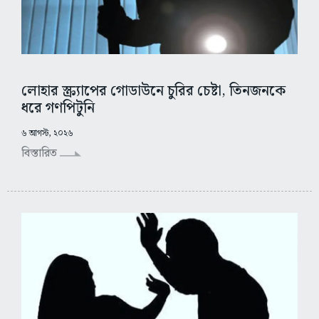
লোহার স্ক্র্যাপের গোডাউনে চুরির চেষ্টা, তিনজনকে
ধরে গণপিটুনি
৬ আগস্ট, ২০২৬
বিস্তারিত