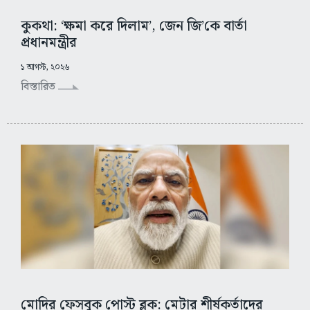
কুকথা: ‘ক্ষমা করে দিলাম’, জেন জি’কে বার্তা
প্রধানমন্ত্রীর
১ আগস্ট, ২০২৬
বিস্তারিত
মোদির ফেসবুক পোস্ট ব্লক: মেটার শীর্ষকর্তাদের