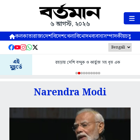
৬ আগস্ট, ২০২৬
কলকাতা
রাজ্য
দেশ
বিদেশ
খেলা
বিনোদন
ব্যবসা
সম্পাদকীয়
চতুষ্পর্ণ
এসসি-এসটি কোটার ক্ষেত্রে ‘ক্রিমি লেয়ার’ নীতি
এই
্দুক ও কার্তুজ সহ ধৃত এক
সুপ্রিম কোর্টে হলফনামা কেন্দ্রের
মুহূর্তে
Narendra Modi