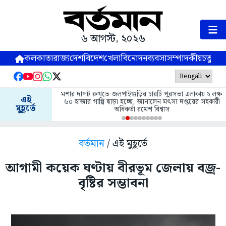
৬ আগস্ট, ২০২৬
কলকাতা
রাজ্য
দেশ
বিদেশ
খেলা
বিনোদন
ব্যবসা
সম্পাদকীয়
চতুষ্পর্ণ
মশার দাপট রুখতে জলপাইগুড়ির চারটি পুরসভা এলাকায় ২ লক্ষ
এই
৬০ হাজার গাপ্পি ছাড়া হচ্ছে, জানালেন মৎস্য দপ্তরের সহকারী
মুহূর্তে
অধিকর্তা রমেশ বিশ্বাস
বর্তমান
/ এই মুহূর্তে
আগামী কয়েক ঘণ্টায় বীরভূম জেলায় বজ্র-
বৃষ্টির সম্ভাবনা