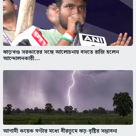
ঝাড়খণ্ড সরকারের সঙ্গে আলোচনায় বসতে রাজি হলেন
আন্দোলনকারী...
আগামী কয়েক ঘণ্টার মধ্যে বীরভূমে ঝড়-বৃষ্টির সম্ভাবনা