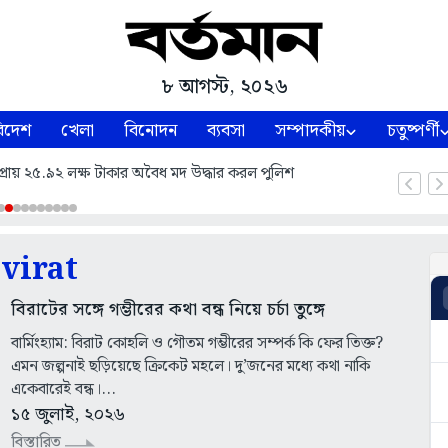
৮ আগস্ট, ২০২৬
িদেশ
খেলা
বিনোদন
ব্যবসা
সম্পাদকীয়
চতুষ্পর্ণী
রায় ২৫.৯২ লক্ষ টাকার অবৈধ মদ উদ্ধার করল পুলিশ
virat
বিরাটের সঙ্গে গম্ভীরের কথা বন্ধ নিয়ে চর্চা তুঙ্গে
বার্মিংহ্যাম: বিরাট কোহলি ও গৌতম গম্ভীরের সম্পর্ক কি ফের তিক্ত?
এমন জল্পনাই ছড়িয়েছে ক্রিকেট মহলে। দু’জনের মধ্যে কথা নাকি
একেবারেই বন্ধ।...
১৫ জুলাই, ২০২৬
বিস্তারিত