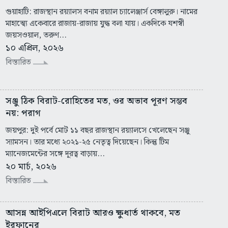
গুয়াহাটি: রাজস্থান রয়্যালস বনাম রয়্যাল চ্যালেঞ্জার্স বেঙ্গালুরু। নামের
মাহাত্ম্যে একেবারে রাজায়-রাজায় যুদ্ধ বলা যায়। একদিকে যশস্বী
জয়সওয়াল, তরুণ...
১০ এপ্রিল, ২০২৬
বিস্তারিত
সঞ্জু ঠিক বিরাট-রোহিতের মত, ওর অভাব পূরণ সম্ভব
নয়: পরাগ
জয়পুর: দুই পর্বে মোট ১১ বছর রাজস্থান রয়্যালসে খেলেছেন সঞ্জু
স্যামসন। তার মধ্যে ২০২১-২৫ নেতৃত্ব দিয়েছেন। কিন্তু টিম
ম্যানেজমেন্টের সঙ্গে দূরত্ব বাড়ায়...
২০ মার্চ, ২০২৬
বিস্তারিত
আসন্ন আইপিএলে বিরাট আরও ক্ষুধার্ত থাকবে, মত
ইরফানের