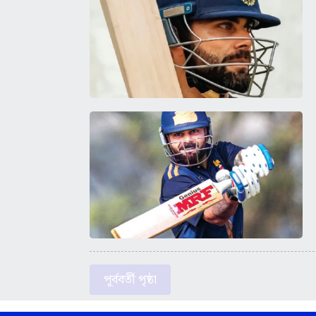
পূর্ববর্তী পৃষ্ঠা