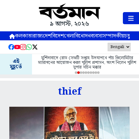
৯ আগস্ট, ২০২৬
কলকাতা
রাজ্য
দেশ
বিদেশ
খেলা
বিনোদন
ব্যবসা
সম্পাদকীয়
চতুষ্পর্ণ
মুর্শিদাবাদে রোড সেফটি সপ্তাহ উদযাপনে পাঁচ কিলোমিটার
এই
ম্যারাথনের আয়োজন করল পুলিশ প্রশাসন, অংশ নিলেন পুলিশ
মুহূর্তে
সুপার সচিন মক্কার
thief