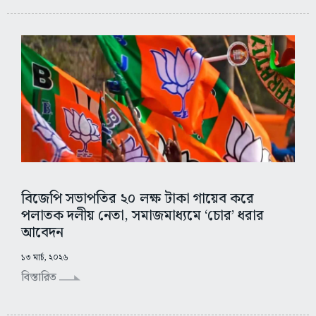
বিজেপি সভাপতির ২০ লক্ষ টাকা গায়েব করে
পলাতক দলীয় নেতা, সমাজমাধ্যমে ‘চোর’ ধরার
আবেদন
১৩ মার্চ, ২০২৬
বিস্তারিত