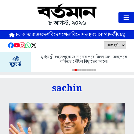
৮ আগস্ট, ২০২৬
কলকাতা
রাজ্য
দেশ
বিদেশ
খেলা
বিনোদন
ব্যবসা
সম্পাদকীয়
চতুষ্পর্ণ
মুখ্যমন্ত্রী শুভেন্দুকে জানানোর পরে মিলল ফল, অবশেষে
এই
বাড়িতে পৌঁছল বিদ্যুতের আলো
মুহূর্তে
sachin