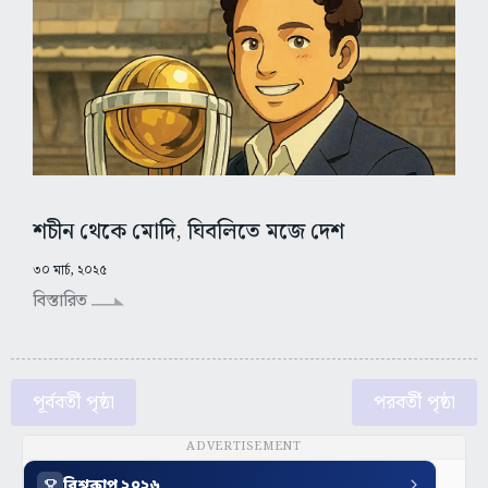
শচীন থেকে মোদি, ঘিবলিতে মজে দেশ
৩০ মার্চ, ২০২৫
বিস্তারিত
পূর্ববর্তী পৃষ্ঠা
পরবর্তী পৃষ্ঠা
ADVERTISEMENT