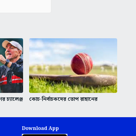
র চ্যালেঞ্জ
কোচ-নির্বাচকদের তোপ রাহানের
Download App