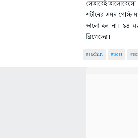
সেভাবেই ভালোবেসো।
শচীনের এমন পোস্ট মন
ভালো হল না। ১৪ ম্যা
ব্রিগেডের।
#sachin
#post
#so