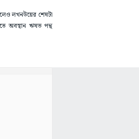
কাড়লেও লখনউয়ের শেষটা
িতে অবস্থান ঋষভ পন্থ