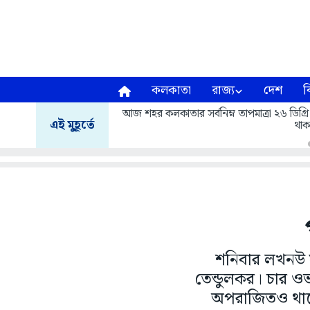
কলকাতা
রাজ্য
দেশ
ব
আজ শহর কলকাতার সর্বনিম্ন তাপমাত্রা ২৬ ডিগ্রি
এই মুহূর্তে
থাক
শনিবার লখনউ স
তেন্ডুলকর। চার ওভ
অপরাজিতও থাকে