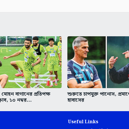
োহন বাগানের প্রতিপক্ষ
শুরুতে চাপমুক্ত পানোস, প্রমাণে
লাব, ১০ নম্বর...
হাবাসের
Useful Links