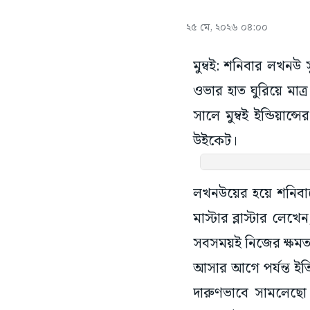
২৫ মে, ২০২৬ ০৪:০০
মুম্বই: শনিবার লখনউ 
ওভার হাত ঘুরিয়ে মা
সালে মুম্বই ইন্ডিয়া
উইকেট।
লখনউয়ের হয়ে শনিবারে
মাস্টার ব্লাস্টার লে
সবসময়ই নিজের ক্ষমতায়
আসার আগে পর্যন্ত ইতি
দারুণভাবে সামলেছো