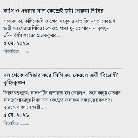
কাঁথি ও এগরার সাত কেন্দ্রেই জয়ী গেরুয়া শিবির
সংবাদদাতা, কাঁথি: কাঁথি ও এগরা মহকুমার সাত বিধানসভা কেন্দ্রেই
জয়ী হল গেরুয়া শিবির। কোথাও খাতা খুলতে পারল না তৃণমূল।
এদিন কাঁথি শহরের প্রভাতকুমার...
৫ মে, ২০২৬
বিস্তারিত
দল থেকে বহিষ্কার করে সিপিএম, কেরলে জয়ী ‘বিদ্রোহী’
কুহ্নিকৃষ্ণন
তিরুবনন্তপুরম: লালপার্টির হাতছাড়া হল কেরলও। তবে কান্নুর জেলার
লালদুর্গ পায়্যান্নুর বিধানসভা কেন্দ্রের ফলাফল সবচেয়ে চমকপ্রদ।
৭,৪৮৭ ব্যবধানে জয়ী...
৫ মে, ২০২৬
বিস্তারিত