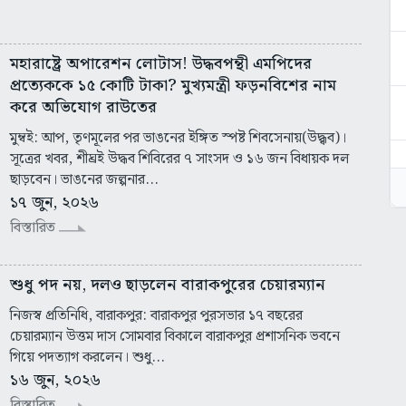
মহারাষ্ট্রে অপারেশন লোটাস! উদ্ধবপন্থী এমপিদের
প্রত্যেককে ১৫ কোটি টাকা? মুখ্যমন্ত্রী ফড়নবিশের নাম
করে অভিযোগ রাউতের
মুম্বই: আপ, তৃণমূলের পর ভাঙনের ইঙ্গিত স্পষ্ট শিবসেনায়(উদ্ধ্বব)।
সূত্রের খবর, শীঘ্রই উদ্ধব শিবিরের ৭ সাংসদ ও ১৬ জন বিধায়ক দল
ছাড়বেন। ভাঙনের জল্পনার...
১৭ জুন, ২০২৬
বিস্তারিত
শুধু পদ নয়, দলও ছাড়লেন বারাকপুরের চেয়ারম্যান
নিজস্ব প্রতিনিধি, বারাকপুর: বারাকপুর পুরসভার ১৭ বছরের
চেয়ারম্যান উত্তম দাস সোমবার বিকালে বারাকপুর প্রশাসনিক ভবনে
গিয়ে পদত্যাগ করলেন। শুধু...
১৬ জুন, ২০২৬
বিস্তারিত