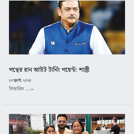
পন্থের রান আউট টার্নিং পয়েন্ট: শাস্ত্রী
১৭ জুলাই, ২০২৫
বিস্তারিত