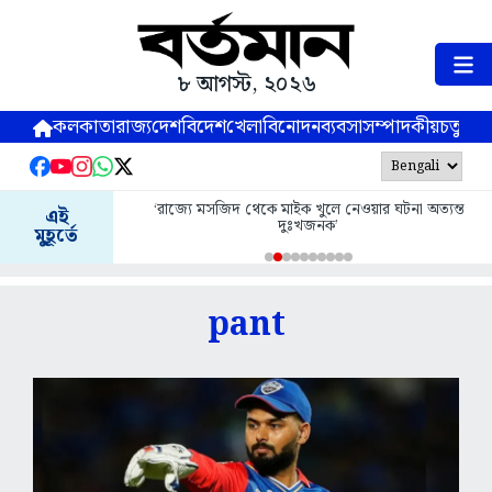
৮ আগস্ট, ২০২৬
কলকাতা
রাজ্য
দেশ
বিদেশ
খেলা
বিনোদন
ব্যবসা
সম্পাদকীয়
চতুষ্পর্ণ
‘এসআই
‘রাজ্যে মসজিদ থেকে মাইক খুলে নেওয়ার ঘটনা অত্যন্ত
এই
স
দুঃখজনক’
মুহূর্তে
pant