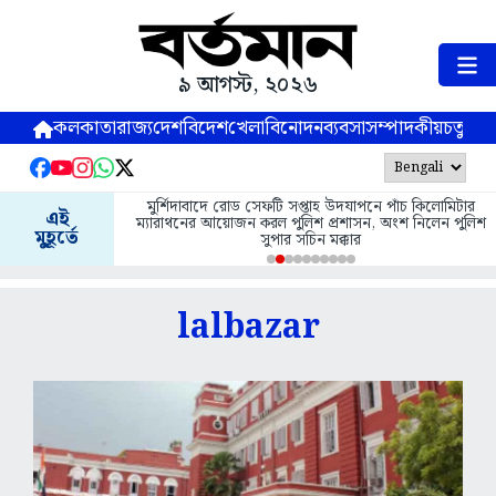
৯ আগস্ট, ২০২৬
কলকাতা
রাজ্য
দেশ
বিদেশ
খেলা
বিনোদন
ব্যবসা
সম্পাদকীয়
চতুষ্পর্ণ
মুর্শিদাবাদে রোড সেফটি সপ্তাহ উদযাপনে পাঁচ কিলোমিটার
শ্রীনিকেত
এই
ম্যারাথনের আয়োজন করল পুলিশ প্রশাসন, অংশ নিলেন পুলিশ
মুহূর্তে
সুপার সচিন মক্কার
lalbazar