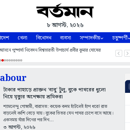
৮ আগস্ট, ২০২৬
িদেশ
খেলা
বিনোদন
ব্যবসা
সম্পাদকীয়
চতুষ্পর্ণী
নে পুষ্পার্ঘ্য নিবেদন বিশ্বভারতী উপাচার্য প্রবীর কুমার ঘোষের
labour
টাকার পাহাড়ে প্রাক্তন ‘বাবু’ টুলু, বুকে পাথরের ধুলো
নিয়ে মৃত্যুর অপেক্ষায় শ্রমিকরা
শ্যামলেন্দু গোস্বামী, বারাসত: কয়েক কদম হাঁটলেই হাঁপ ধরে! রাত
বাড়লেই কাশি বেড়ে যায়। বুকের ভিতর যেন পাথর চেপে বসে আছে।
একসময় যাঁরা দিনের পর দিন...
৩ আগস্ট, ২০২৬