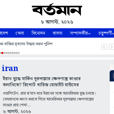
৮ আগস্ট, ২০২৬
িদেশ
খেলা
বিনোদন
ব্যবসা
সম্পাদকীয়
চতুষ্পর্ণী
কা ব্যক্তির মৃতদেহ উদ্ধার করল পুলিশ
iran
ইরান যুদ্ধে মার্কিন দূরপাল্লার ক্ষেপণাস্ত্র ভাণ্ডার
তলানিতে? রিপোর্ট খারিজ হোয়াইট হাউসের
ওয়াশিংটন: প্রায় ছ’মাস ধরে ইরানের সঙ্গে আমেরিকার যুদ্ধ চলছে।
তেহরানকে ধ্বংস করতে গিয়ে আমেরিকার দূরপাল্লার ক্ষেপণাস্ত্রের
ভাণ্ডার প্রায় শেষ!...
৬ আগস্ট, ২০২৬