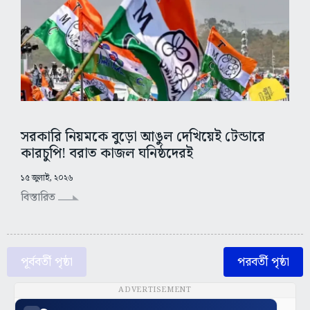
সরকারি নিয়মকে বুড়ো আঙুল দেখিয়েই টেন্ডারে
কারচুপি! বরাত কাজল ঘনিষ্ঠদেরই
১৫ জুলাই, ২০২৬
বিস্তারিত
পূর্ববর্তী পৃষ্ঠা
পরবর্তী পৃষ্ঠা
ADVERTISEMENT