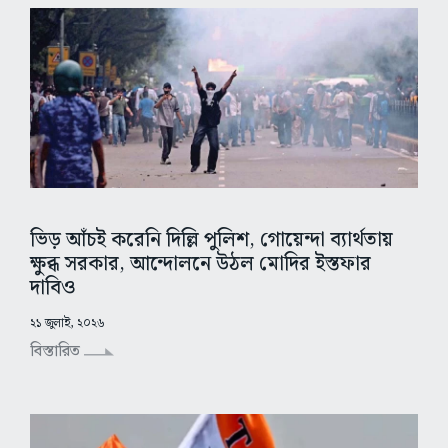
ভিড় আঁচই করেনি দিল্লি পুলিশ, গোয়েন্দা ব্যার্থতায়
ক্ষুব্ধ সরকার, আন্দোলনে উঠল মোদির ইস্তফার
দাবিও
২১ জুলাই, ২০২৬
বিস্তারিত