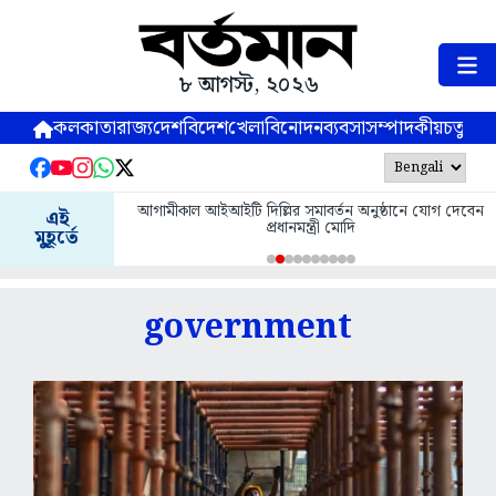
৮ আগস্ট, ২০২৬
কলকাতা
রাজ্য
দেশ
বিদেশ
খেলা
বিনোদন
ব্যবসা
সম্পাদকীয়
চতুষ্পর্ণ
আগামীকাল আইআইটি দিল্লির সমাবর্তন অনুষ্ঠানে যোগ দেবেন
এই
প্রধানমন্ত্রী মোদি
মুহূর্তে
government