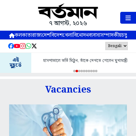
৭ আগস্ট, ২০২৬
কলকাতা
রাজ্য
দেশ
বিদেশ
খেলা
বিনোদন
ব্যবসা
সম্পাদকীয়
চতুষ্পর্ণ
এই
মিঠুন, তাঁকে দেখতে গেলেন মুখ্যমন্ত্রী
সার্ভে বিল্ডিংয়ের সামনে থেকে শুরু হল হ
মুহূর্তে
Vacancies