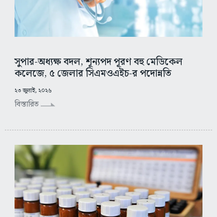
সুপার-অধ্যক্ষ বদল, শূন্যপদ পূরণ বহু মেডিকেল
কলেজে, ৫ জেলার সিএমওএইচ-র পদোন্নতি
২৩ জুলাই, ২০২৬
বিস্তারিত