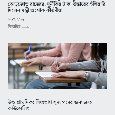
তোড়জোড় রাজ্যের, দুর্নীতির টাকা উদ্ধারের হুঁশিয়ারি
দিলেন মন্ত্রী অশোক কীর্তনীয়া
২৩ মে, ২০২৬
বিস্তারিত
উচ্চ প্রাথমিক: সিংহভাগ শূন্য পদের জন্য দ্রুত
কাউন্সেলিং