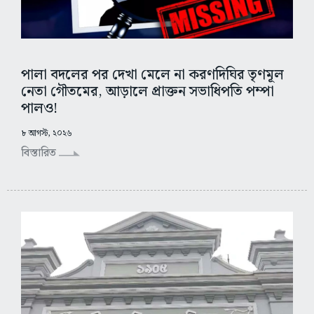
পালা বদলের পর দেখা মেলে না করণদিঘির তৃণমূল
নেতা গৌতমের, আড়ালে প্রাক্তন সভাধিপতি পম্পা
পালও!
৮ আগস্ট, ২০২৬
বিস্তারিত