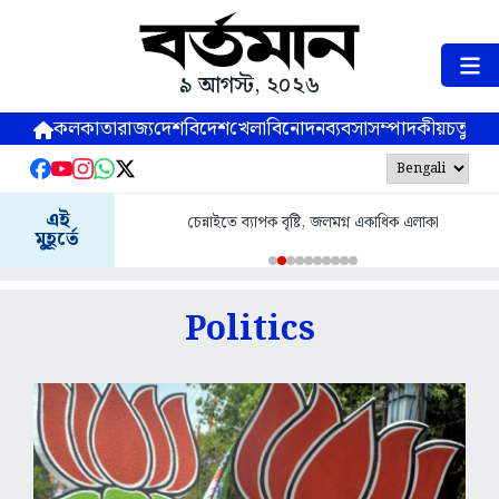
৯ আগস্ট, ২০২৬
কলকাতা
রাজ্য
দেশ
বিদেশ
খেলা
বিনোদন
ব্যবসা
সম্পাদকীয়
চতুষ্পর্ণ
এই
েন্নাইতে ব্যাপক বৃষ্টি, জলমগ্ন একাধিক এলাকা
অনুপ্রবেশকারীদের বের করে
মুহূর্তে
Politics