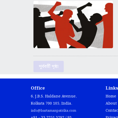
পূর্ববর্তী পৃষ্ঠা
Office
Links
6, J.B.S. Haldane Avenue,
Home
Kolkata 700 105, India.
About
Contac
info@bartamanpatrika.com
+91 - 33 2251 3292 / 93
Privac