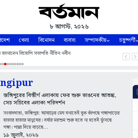
৮ আগস্ট, ২০২৬
িদেশ
খেলা
বিনোদন
ব্যবসা
সম্পাদকীয়
চতুষ্পর্ণী
ন জানালেন বিজেপি সভাপতি নীতিন নবীন
angipur
জঙ্গিপুরের বিস্তীর্ণ এলাকায় ফের শুরু ভাঙনের আতঙ্ক,
সেচ সচিবের এলাকা পরিদর্শন
সংবাদদাতা, জঙ্গিপুর: আষাঢ়ের মেঘ ঘনাতেই বুক কাঁপছে গঙ্গাপাড়ের
হাজার হাজার মানুষের। বর্ষার মরশুম শুরু হতে না হতেই ফুঁসছে
গঙ্গা। পাল্লা দিয়ে বাড়ছে...
১৯ জুলাই, ২০২৬