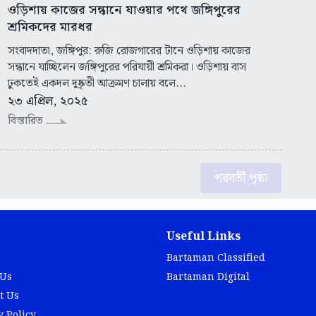
ওড়িশায় কাজের সন্ধানে যাওয়ার পথে জঙ্গিপুরের
শ্রমিকদের মারধর
সংবাদদাতা, জঙ্গিপুর: রুজি রোজগারের টানে ওড়িশায় কাজের
সন্ধানে যাচ্ছিলেন জঙ্গিপুরের পরিযায়ী শ্রমিকরা। ওড়িশায় বাস
ঢুকতেই একদল দুষ্কৃতী আক্রমণ চালায় বলে...
২৩ এপ্রিল, ২০২৫
বিস্তারিত
পরবর্তী পৃষ্ঠা
Useful Links
Bartaman Classified
 Us
Bartaman Digital
t Us
y Policy