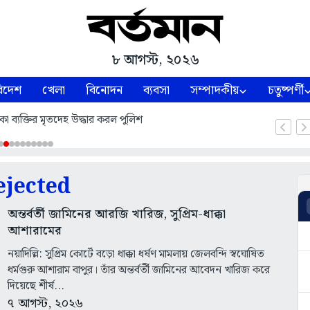
৮ আগস্ট, ২০২৬
িদেশ
খেলা
বিনোদন
ব্যবসা
সম্পাদকীয়
চতুষ্পর্ণী
কা ব্যক্তির মৃতদেহ উদ্ধার করল পুলিশ
ejected
অন্তর্বর্তী জামিনের আরজি খারিজ, সুপ্রিম-ধাক্কা
আশারামের
নয়াদিল্লি: সুপ্রিম কোর্টে বড়ো ধাক্কা ধর্ষণ মামলায় জেলবন্দি স্বঘোষিত
ধর্মগুরু আশারাম বাপুর। তাঁর অন্তর্বর্তী জামিনের আবেদন খারিজ করে
দিয়েছে শীর্ষ...
৭ আগস্ট, ২০২৬