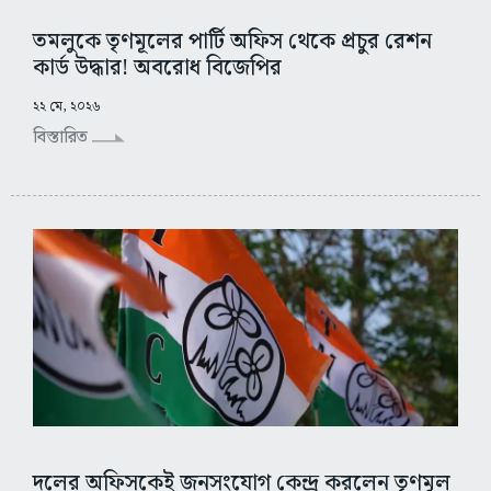
তমলুকে তৃণমূলের পার্টি অফিস থেকে প্রচুর রেশন
কার্ড উদ্ধার! অবরোধ বিজেপির
২২ মে, ২০২৬
বিস্তারিত
দলের অফিসকেই জনসংযোগ কেন্দ্র করলেন তৃণমূল