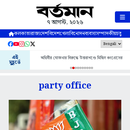
৭ আগস্ট, ২০২৬
কলকাতা
রাজ্য
দেশ
বিদেশ
খেলা
বিনোদন
ব্যবসা
সম্পাদকীয়
চতুষ্পর্ণ
জলপাই
এই
অগ্নিবীর যোজনার বিরুদ্ধে উত্তরাখণ্ডে মিছিল কংগ্রেসের
বেনিফিশিয়া
মুহূর্তে
party office