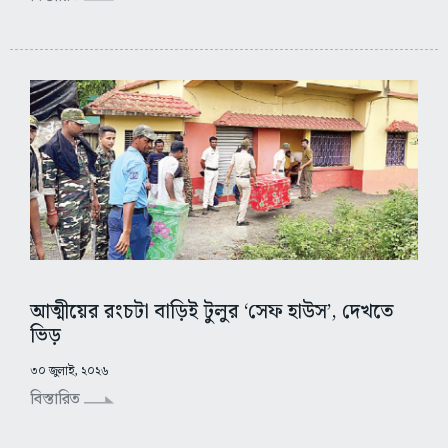
আত্মীয়ের রংচটা বাড়িই টুলুর ‘সেফ হাউস’, দেখতে
ভিড়
৩০ জুলাই, ২০২৬
বিস্তারিত