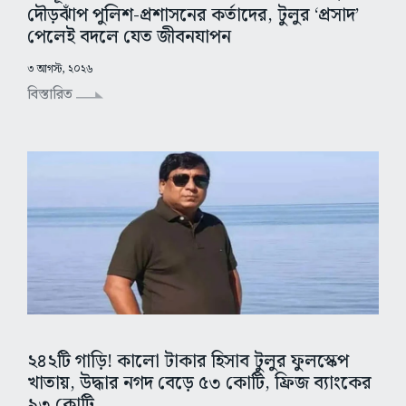
দৌড়ঝাঁপ পুলিশ-প্রশাসনের কর্তাদের, টুলুর ‘প্রসাদ’
পেলেই বদলে যেত জীবনযাপন
৩ আগস্ট, ২০২৬
বিস্তারিত
২৪২টি গাড়ি! কালো টাকার হিসাব টুলুর ফুলস্কেপ
খাতায়, উদ্ধার নগদ বেড়ে ৫৩ কোটি, ফ্রিজ ব্যাংকের
৯৩ কোটি