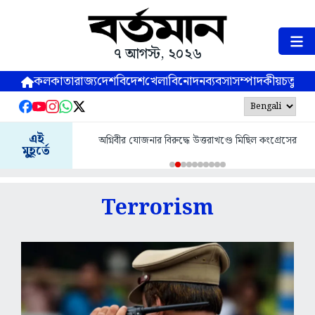
৭ আগস্ট, ২০২৬
কলকাতা
রাজ্য
দেশ
বিদেশ
খেলা
বিনোদন
ব্যবসা
সম্পাদকীয়
চতুষ্পর্ণ
জলপাইগুড়িতে আবাস যোজ
এই
ীর যোজনার বিরুদ্ধে উত্তরাখণ্ডে মিছিল কংগ্রেসের
বেনিফিশিয়ারির অ্যাকাউন্টে দ্বিত
মুহূর্তে
জেলাশাসক অর্
Terrorism