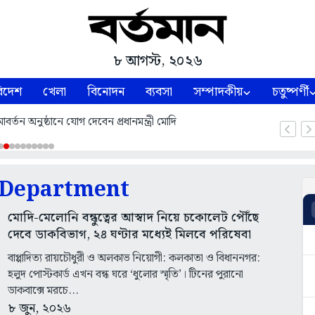
৮ আগস্ট, ২০২৬
িদেশ
খেলা
বিনোদন
ব্যবসা
সম্পাদকীয়
চতুষ্পর্ণী
্তন অনুষ্ঠানে যোগ দেবেন প্রধানমন্ত্রী মোদি
 Department
মোদি-মেলোনি বন্ধুত্বের আস্বাদ নিয়ে চকোলেট পৌঁছে
দেবে ডাকবিভাগ, ২৪ ঘণ্টার মধ্যেই মিলবে পরিষেবা
বাপ্পাদিত্য রায়চৌধুরী ও অলকাভ নিয়োগী: কলকাতা ও বিধাননগর:
হলুদ পোস্টকার্ড এখন বন্ধ ঘরে ‘ধুলোর স্মৃতি’। টিনের পুরানো
ডাকবাক্সে মরচে...
৮ জুন, ২০২৬