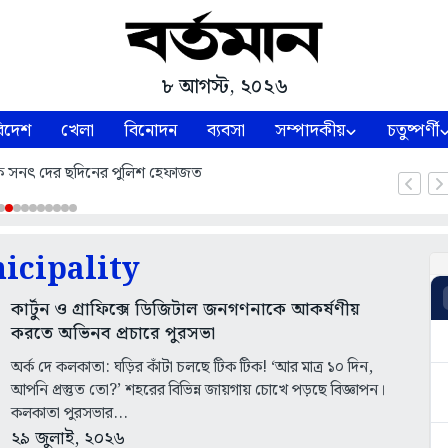
৮ আগস্ট, ২০২৬
িদেশ
খেলা
বিনোদন
ব্যবসা
সম্পাদকীয়
চতুষ্পর্ণী
ধায়ক সনৎ দের ছদিনের পুলিশ হেফাজত
icipality
কার্টুন ও গ্রাফিক্সে ডিজিটাল জনগণনাকে আকর্ষণীয়
করতে অভিনব প্রচারে পুরসভা
অর্ক দে কলকাতা: ঘড়ির কাঁটা চলছে টিক টিক! ‘আর মাত্র ১০ দিন,
আপনি প্রস্তুত তো?’ শহরের বিভিন্ন জায়গায় চোখে পড়ছে বিজ্ঞাপন।
কলকাতা পুরসভার...
২৯ জুলাই, ২০২৬