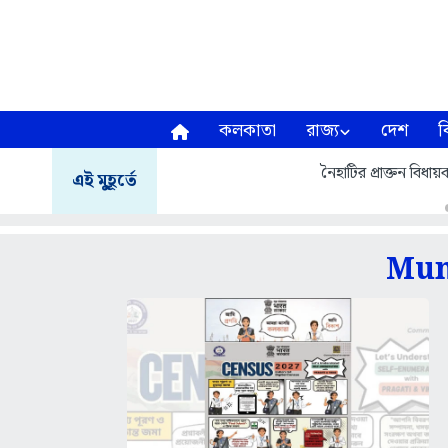
কলকাতা
রাজ্য
দেশ
ব
নৈহাটির প্রাক্তন বি
এই মুহূর্তে
Mun