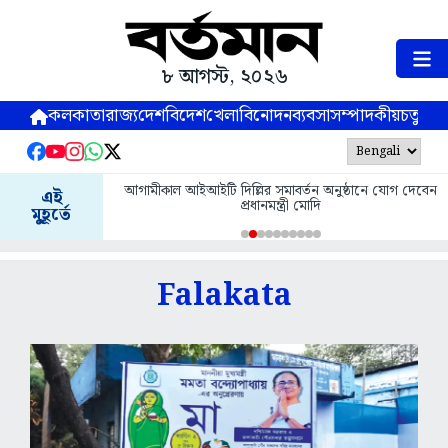
৮ আগস্ট, ২০২৬
কলকাতা
রাজ্য
দেশ
বিদেশ
খেলা
বিনোদন
ব্যবসা
সম্পাদকীয়
চতুষ্পর্ণ
আগামীকাল আইআইটি দিল্লির সমাবর্তন অনুষ্ঠানে যোগ দেবেন
এই
প্রধানমন্ত্রী মোদি
মুহূর্তে
Falakata