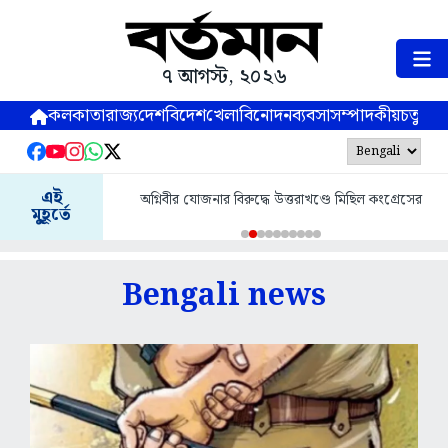
৭ আগস্ট, ২০২৬
কলকাতা
রাজ্য
দেশ
বিদেশ
খেলা
বিনোদন
ব্যবসা
সম্পাদকীয়
চতুষ্পর্ণ
জল
এই
অগ্নিবীর যোজনার বিরুদ্ধে উত্তরাখণ্ডে মিছিল কংগ্রেসের
বেনিফিশ
মুহূর্তে
Bengali news