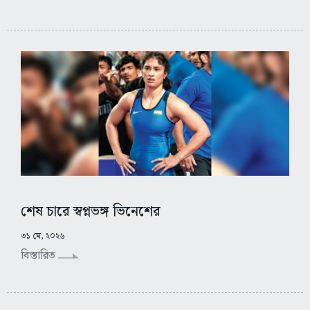
শেষ চারে স্বপ্নভঙ্গ ভিনেশের
৩১ মে, ২০২৬
বিস্তারিত