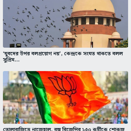
‘যুবদের উপর বলপ্রয়োগ নয়’, কেন্দ্রকে সংযত থাকতে বলল
সুপ্রিম...
তোলাবাজিতে নাজেহাল, বঙ্গ বিজেপির ১৫০ কর্মীকে শোকজ