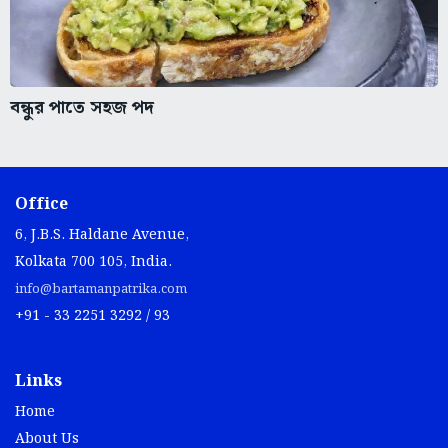
বন্ধুর পাতে সহজ পদ
Office
6, J.B.S. Haldane Avenue,
Kolkata 700 105, India.
info@bartamanpatrika.com
+91 - 33 2251 3292 / 93
Links
Home
About Us