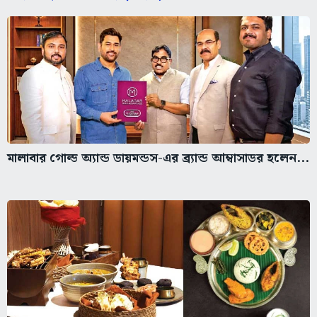
মালাবার গোল্ড অ্যান্ড ডায়মন্ডস-এর ব্র্যান্ড আম্বাসাডর হলেন...