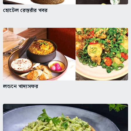
হোটেল রেস্তরাঁর খবর
লন্ডনে খাদ্যসফর