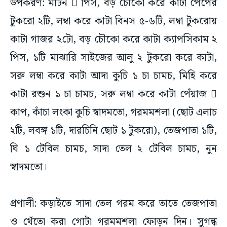
উপকরণ: মাটন  পিস, বড় চৌকো করে কাটা পেঁপের
টুকরো ২টি, লম্বা করে কাটা বিনস ৫-৬টি, লম্বা টুকরোয়
কাটা গাজর ২টো, বড় চৌকো করে কাটা ক্যাপসিকাম ২
পিস, ১টি মাঝারি সাইজের আলু ২ টুকরো করে কাটা,
সরু লম্বা করে কাটা আদা কুচি ১ চা চামচ, মিহি করে
কাটা রশুন ১ চা চামচ, সরু লম্বা করে কাটা পেঁয়াজ 
কাপ, কাঁচা লংকা কুচি স্বাদমতো, গরমমশলা (ছোট এলাচ
২টি, লবঙ্গ ১টি, দারচিনি ছোট ১ টুকরো), তেজপাতা ১টি,
ঘি ১ টেবিল চামচ, সাদা তেল ২ টেবিল চামচ, নুন
স্বাদমতো।
প্রণালী: কড়াইতে সাদা তেল গরম করে তাতে তেজপাতা
ও থেঁতো করা গোটা গরমমশলা ফোড়ন দিন। সুগন্ধ