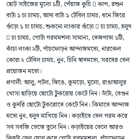
ছোট সাইজের মূলো ১টি, পেঁয়াজ কুচি  কাপ, রশুন
বাটা ১ চা চামচ, আদা বাটা ১ টেবিল চামচ, ধনে জিরে
গুঁড়ো ১ চা চামচ, শুকনো লংকার গুঁড়ো  চা চামচ, হলুদ
 চা চামচ, গোটা গরমমশলা সামান্য, তেজপাতা ১টি,
কাঁচা লংকা ২টি, পাঁচফোড়ন আন্দাজমতো, নারকেল
কোরা ২ টেবিল চামচ, নুন, চিনি স্বাদমতো, সরষের তেল
প্রয়োজন মতো।
প্রণালী: আলু, পটল, ঝিঙে, কুমড়ো, মূলো, রাঙাআলুর
খোসা ছাড়িয়ে ছোটো টুকরোয় কেটে নিন। ডাঁটা, বেগুন
ও কুদরি ছোটো টুকরোতে কেটে নিন। কিমাতে আন্দাজ
মতো নুন, হলুদ মাখিয়ে নিন। কড়াইতে তেল গরম করে
সব সবজি ভেজে তুলে নিন। কড়াইয়ের তেলে আরও
কিছুটা তেল যোগ করে গোটা গরমমশলা, পাঁচফোড়ন,