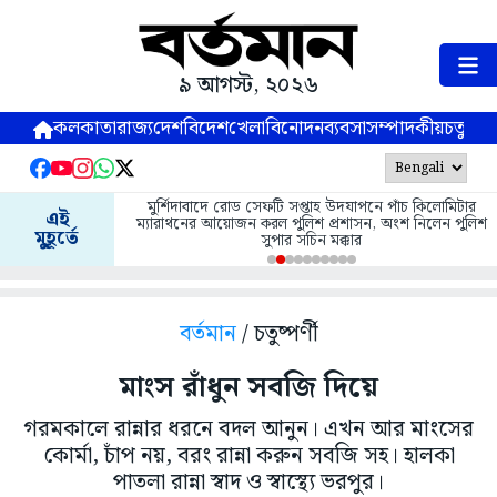
৯ আগস্ট, ২০২৬
কলকাতা
রাজ্য
দেশ
বিদেশ
খেলা
বিনোদন
ব্যবসা
সম্পাদকীয়
চতুষ্পর্ণ
মুর্শিদাবাদে রোড সেফটি সপ্তাহ উদযাপনে পাঁচ কিলোমিটার
এই
ম্যারাথনের আয়োজন করল পুলিশ প্রশাসন, অংশ নিলেন পুলিশ
মুহূর্তে
সুপার সচিন মক্কার
বর্তমান
/ চতুষ্পর্ণী
মাংস রাঁধুন সবজি দিয়ে
গরমকালে রান্নার ধরনে বদল আনুন। এখন আর মাংসের
কোর্মা, চাঁপ নয়, বরং রান্না করুন সবজি সহ। হালকা
পাতলা রান্না স্বাদ ও স্বাস্থ্যে ভরপুর।