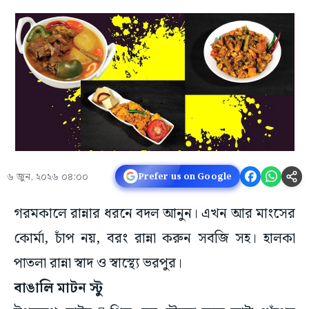
৬ জুন, ২০২৬ ০৪:০০
Prefer us on Google
গরমকালে রান্নার ধরনে বদল আনুন। এখন আর মাংসের
কোর্মা, চাঁপ নয়, বরং রান্না করুন সবজি সহ। হালকা
পাতলা রান্না স্বাদ ও স্বাস্থ্যে ভরপুর।
বাঙালি মাটন স্টু