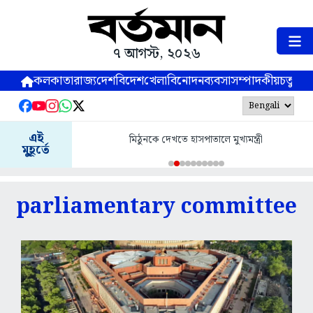
৭ আগস্ট, ২০২৬
কলকাতা
রাজ্য
দেশ
বিদেশ
খেলা
বিনোদন
ব্যবসা
সম্পাদকীয়
চতুষ্পর্ণ
এই
মিঠুনকে দেখতে হাসপাতালে মুখ্যমন্ত্রী
মুহূর্তে
parliamentary committee