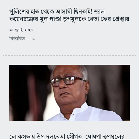
পুলিশের হাত থেকে আসামী ছিনতাই! জাল
কয়েনচক্রের মূল পাণ্ডা তৃণমূলকে নেতা ফের গ্রেপ্তার
২৬ জুলাই, ২০২৬
বিস্তারিত
লোকসভায় উপ দলনেতা সৌগত, ঘোষণা তৃণমূলের