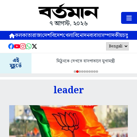
৭ আগস্ট, ২০২৬
কলকাতা
রাজ্য
দেশ
বিদেশ
খেলা
বিনোদন
ব্যবসা
সম্পাদকীয়
চতুষ্পর্ণ
এই
মিঠুনকে দেখতে হাসপাতালে মুখ্যমন্ত্রী
মুহূর্তে
leader