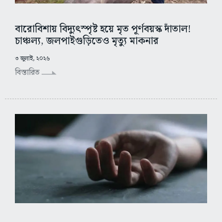
বারোবিশায় বিদ্যুৎস্পৃষ্ট হয়ে মৃত পূর্ণবয়স্ক দাঁতাল!
চাঞ্চল্য, জলপাইগুড়িতেও মৃত্যু মাকনার
৩ জুলাই, ২০২৬
বিস্তারিত