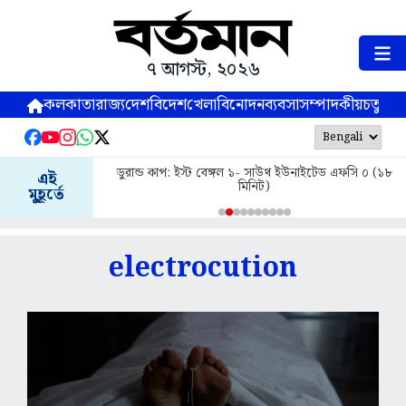
৭ আগস্ট, ২০২৬
কলকাতা
রাজ্য
দেশ
বিদেশ
খেলা
বিনোদন
ব্যবসা
সম্পাদকীয়
চতুষ্পর্ণ
্গল ১- সাউথ ইউনাইটেড এফসি ০ (১৮
সদ্যোজাতর মৃত্যু, উত্তেজনা জলপাইগুড়ির মাদার 
এই
মিনিট)
হাবে
মুহূর্তে
electrocution