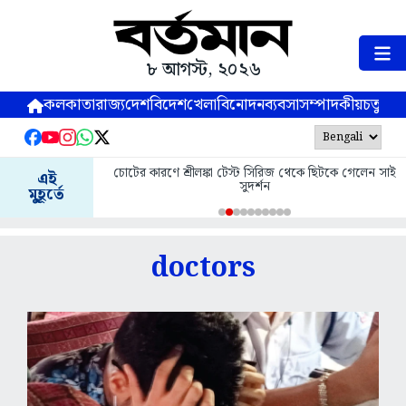
৮ আগস্ট, ২০২৬
কলকাতা
রাজ্য
দেশ
বিদেশ
খেলা
বিনোদন
ব্যবসা
সম্পাদকীয়
চতুষ্পর্ণ
চোটের কারণে শ্রীলঙ্কা টেস্ট সিরিজ থেকে ছিটকে গেলেন সাই
মুর্শিদাবাদে ন
এই
সুদর্শন
কাছে আব
মুহূর্তে
doctors