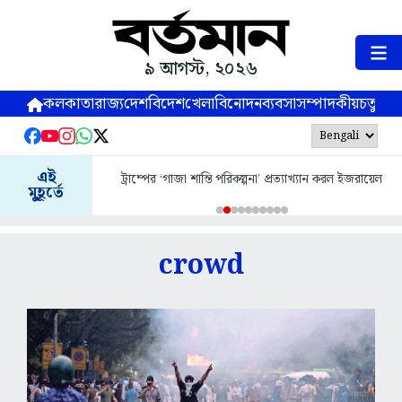
৯ আগস্ট, ২০২৬
কলকাতা
রাজ্য
দেশ
বিদেশ
খেলা
বিনোদন
ব্যবসা
সম্পাদকীয়
চতুষ্পর্ণ
এই
ট্রাম্পের ‘গাজা শান্তি পরিকল্পনা’ প্রত্যাখ্যান করল ইজরায়েল
মুহূর্তে
crowd