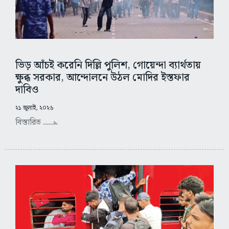
ভিড় আঁচই করেনি দিল্লি পুলিশ, গোয়েন্দা ব্যার্থতায়
ক্ষুব্ধ সরকার, আন্দোলনে উঠল মোদির ইস্তফার
দাবিও
২১ জুলাই, ২০২৬
বিস্তারিত