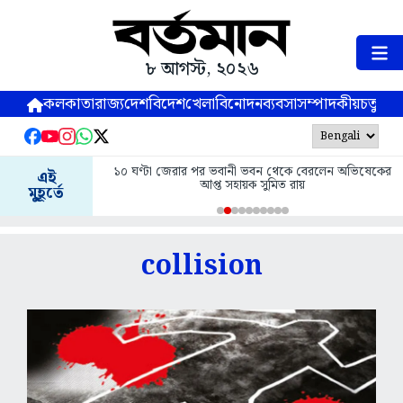
৮ আগস্ট, ২০২৬
কলকাতা
রাজ্য
দেশ
বিদেশ
খেলা
বিনোদন
ব্যবসা
সম্পাদকীয়
চতুষ্পর্ণ
১০ ঘণ্টা জেরার পর ভবানী ভবন থেকে বেরলেন অভিষেকের
এই
আপ্ত সহায়ক সুমিত রায়
মুহূর্তে
collision