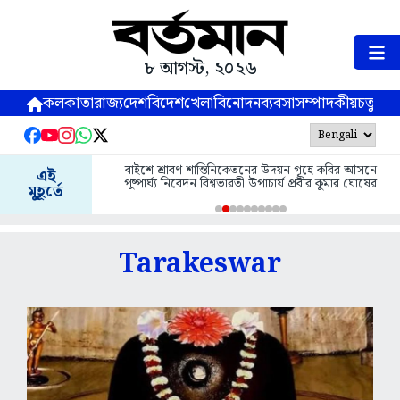
৮ আগস্ট, ২০২৬
কলকাতা
রাজ্য
দেশ
বিদেশ
খেলা
বিনোদন
ব্যবসা
সম্পাদকীয়
চতুষ্পর্ণ
আজ শ
বাইশে শ্রাবণ শান্তিনিকেতনের উদয়ন গৃহে কবির আসনে
এই
এবং
পুষ্পার্ঘ্য নিবেদন বিশ্বভারতী উপাচার্য প্রবীর কুমার ঘোষের
মুহূর্তে
Tarakeswar