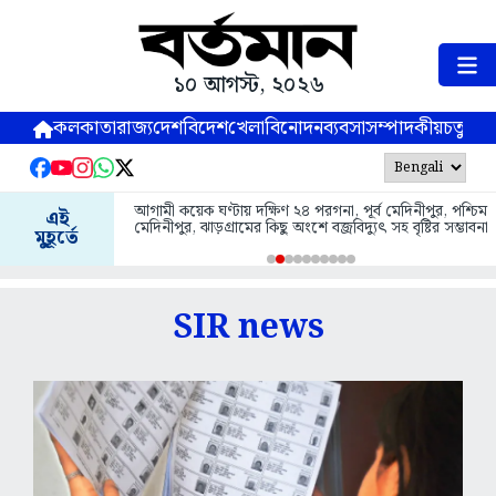
১০ আগস্ট, ২০২৬
কলকাতা
রাজ্য
দেশ
বিদেশ
খেলা
বিনোদন
ব্যবসা
সম্পাদকীয়
চতুষ্পর্ণ
আগামী কয়েক ঘণ্টায় দক্ষিণ ২৪ পরগনা, পূর্ব মেদিনীপুর, পশ্চিম
গ্রাহকের ক্রেডিট 
এই
মেদিনীপুর, ঝাড়গ্রামের কিছু অংশে বজ্রবিদ্যুৎ সহ বৃষ্টির সম্ভাবনা
, গ্রেপ্তার চেত
মুহূর্তে
SIR news