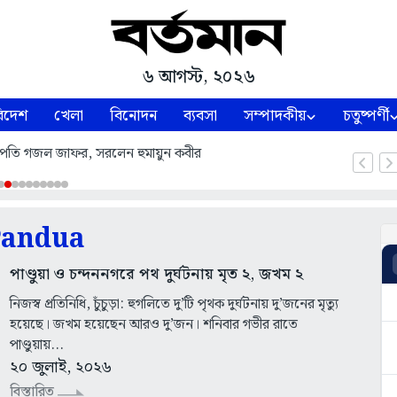
৬ আগস্ট, ২০২৬
িদেশ
খেলা
বিনোদন
ব্যবসা
সম্পাদকীয়
চতুষ্পর্ণী
সভাপতি গজল জাফর, সরলেন হুমায়ুন কবীর
Pandua
পাণ্ডুয়া ও চন্দননগরে পথ দুর্ঘটনায় মৃত ২, জখম ২
নিজস্ব প্রতিনিধি, চুঁচুড়া: হুগলিতে দু’টি পৃথক দুর্ঘটনায় দু’জনের মৃত্যু
হয়েছে। জখম হয়েছেন আরও দু’জন। শনিবার গভীর রাতে
পাণ্ডুয়ায়...
২০ জুলাই, ২০২৬
বিস্তারিত