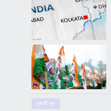
পূর্ববর্তী পৃষ্ঠা