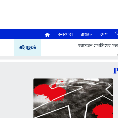
কলকাতা
রাজ্য
দেশ
ব
মহামেডান স্পোর্টিংয়ের 
এই মুহূর্তে