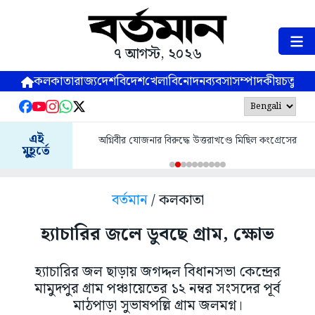
৭ আগস্ট, ২০২৬
কলকাতা
রাজ্য
দেশ
বিদেশ
খেলা
বিনোদন
ব্যবসা
সম্পাদকীয়
চতুষ্পর্ণ
এই
অগ্নিবীর যোজনার বিরুদ্ধে উত্তরাখণ্ডে মিছিল কংগ্রেসের
মুহূর্তে
বর্তমান
/ কলকাতা
হ্যাচারির জলে ডুবছে গ্রাম, ক্ষোভ
হ্যাচারির জল ছাড়ায় জগদ্দল বিধানসভা কেন্দ্রের
মামুদপুর গ্রাম পঞ্চায়েতের ১২ নম্বর সংসদের পূর্ব
মাঠপাড়া সুভাষপল্লি গ্রাম জলমগ্ন।