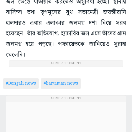
জল ভেঙে যাতায়াত করতেও অসুবিধা হচ্ছে। স্থানীয়
বাসিন্দা তথা তৃণমূলের বুথ সভানেত্রী জয়ন্তীরানি
হালদারও এবার এলাকার জলমগ্ন দশা নিয়ে সরব
হয়েছেন। তাঁর অভিযোগ, হ্যাচারির জল এসে তাঁদের গ্রাম
জলমগ্ন হয়ে পড়ছে। পঞ্চায়েতকে জানিয়েও সুরাহা
মেলেনি।
ADVERTISEMENT
#Bengali news
#bartaman news
ADVERTISEMENT