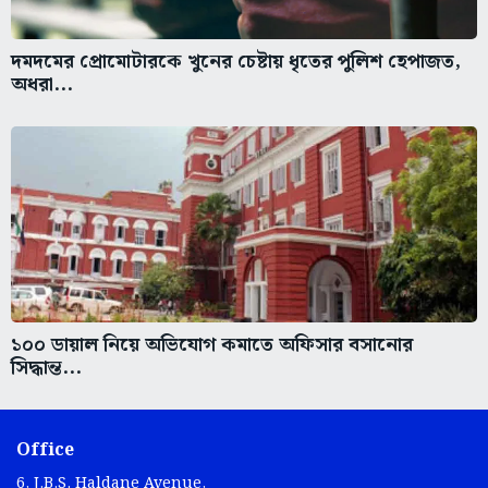
দমদমের প্রোমোটারকে খুনের চেষ্টায় ধৃতের পুলিশ হেপাজত,
অধরা...
১০০ ডায়াল নিয়ে অভিযোগ কমাতে অফিসার বসানোর
সিদ্ধান্ত...
Office
6, J.B.S. Haldane Avenue,