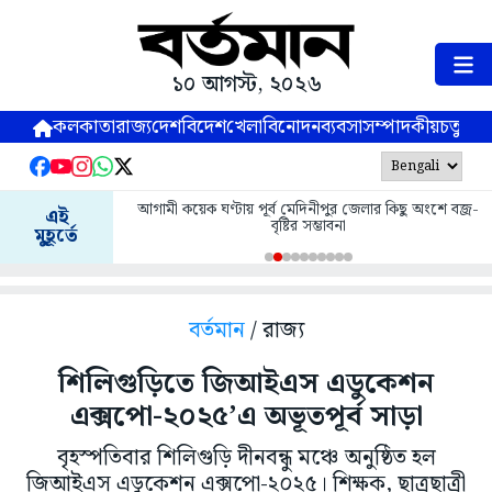
১০ আগস্ট, ২০২৬
কলকাতা
রাজ্য
দেশ
বিদেশ
খেলা
বিনোদন
ব্যবসা
সম্পাদকীয়
চতুষ্পর্ণ
আগামী কয়েক ঘণ্টায় পূর্ব মেদিনীপুর জেলার কিছু অংশে বজ্র-
এই
বৃষ্টির সম্ভাবনা
মুহূর্তে
বর্তমান
/ রাজ্য
শিলিগুড়িতে জিআইএস এডুকেশন
এক্সপো-২০২৫’এ অভূতপূর্ব সাড়া
বৃহস্পতিবার শিলিগুড়ি দীনবন্ধু মঞ্চে অনুষ্ঠিত হল
জিআইএস এডুকেশন এক্সপো-২০২৫। শিক্ষক, ছাত্রছাত্রী