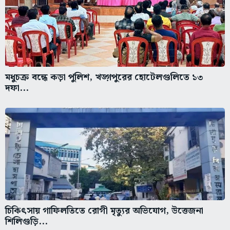
মধুচক্র বন্ধে কড়া পুলিশ, খড়্গপুরের হোটেলগুলিতে ১৩
দফা...
চিকিৎসায় গাফিলতিতে রোগী মৃত্যুর অভিযোগ, উত্তেজনা
শিলিগুড়ি...