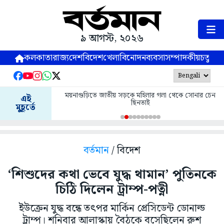
৯ আগস্ট, ২০২৬
কলকাতা
রাজ্য
দেশ
বিদেশ
খেলা
বিনোদন
ব্যবসা
সম্পাদকীয়
চতুষ্পর্ণ
ময়নাগুড়িতে জাতীয় সড়কে মহিলার গলা থেকে সোনার চেন
এই
ছিনতাই
মুহূর্তে
বর্তমান
/ বিদেশ
‘শিশুদের কথা ভেবে যুদ্ধ থামান’ পুতিনকে
চিঠি দিলেন ট্রাম্প-পত্নী
ইউক্রেন যুদ্ধ বন্ধে তৎপর মার্কিন প্রেসিডেন্ট ডোনাল্ড
ট্রাম্প। শনিবার আলাস্কায় বৈঠকে বসেছিলেন রুশ