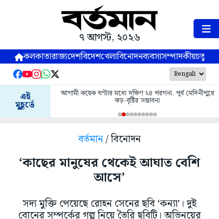
৭ আগস্ট, ২০২৬
কলকাতা
রাজ্য
দেশ
বিদেশ
খেলা
বিনোদন
ব্যবসা
সম্পাদকীয়
চতুষ্পর্ণ
আগামী কয়েক ঘণ্টার মধ্যে দক্ষিণ ২৪ পরগনা, পূর্ব মেদিনীপুরে
এই
ঝড়-বৃষ্টির সম্ভাবনা
মুহূর্তে
বর্তমান
/ বিনোদন
‘কাছের মানুষের থেকেই আঘাত বেশি
আসে’
সদ্য মুক্তি পেয়েছে রোহন সেনের ছবি ‘কন্যা’। দুই
বোনের সম্পর্কের গল্প নিয়ে তৈরি ছবিটি। অভিনয়ের