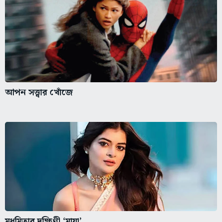
আপন সত্ত্বার খোঁজে
মধুমিতার দক্ষিণী ‘মায়া’