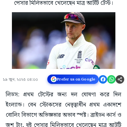
পেসার মিলিতভাবে খেলেছেন মাত্র আটটি টেস্ট।
১৯ জুন, ২০২৫ ০৪:০০
Prefer us on Google
লিডস: প্রথম টেস্টের জন্য দল ঘোষণা করে দিল
ইংল্যান্ড। বেন স্টোকসের নেতৃত্বাধীন প্রথম একাদশে
বোলিং বিভাগে অভিজ্ঞতার অভাব স্পষ্ট। ব্রাইডন কার্স ও
জশ টাং, দুই পেসার মিলিতভাবে খেলেছেন মাত্র আটটি