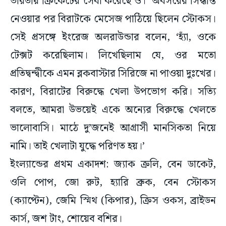
ভারতীয় ক্রিকেটের সেবা করেছে ও।’ অবসরের সিদ্ধান্ত
নেওয়ার পর বিরাটকে মেসেজ পাঠিয়ে ছিলেন স্টোকস।
সেই প্রসঙ্গে ইংরেজ অলরাউন্ডার বলেন, ‘হ্যাঁ, ওকে
টেক্সট করেছিলাম। লিখেছিলাম যে, ওর মতো
প্রতিদ্বন্দ্বীকে এমন ব্লকবাস্টার সিরিজে না পাওয়া দুঃখের।
কারণ, বিরাটের বিরুদ্ধে খেলা উপভোগ করি। সত্যি
বলতে, আমরা উভয়েই একে অন্যের বিরুদ্ধে খেলতে
ভালোবাসি। মাঠে দু’জনেই আগ্রাসী মানসিকতা নিয়ে
নামি। তাই খেলাটা যুদ্ধে পরিণত হয়।’
ইংল্যান্ডের প্রথম একাদশ: জ্যাক ক্রলি, বেন ডাকেট,
ওলি পোপ, জো রুট, হ্যারি ব্রুক, বেন স্টোকস
(ক্যাপ্টেন), জেমি স্মিথ (কিপার), ক্রিস ওকস, ব্রাইডন
কার্স, জশ টাং, শোয়েব বশির।