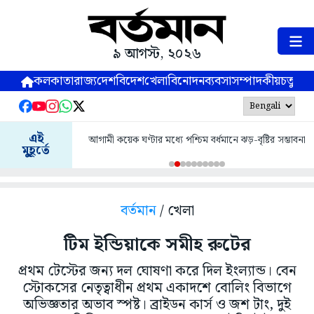
৯ আগস্ট, ২০২৬
কলকাতা
রাজ্য
দেশ
বিদেশ
খেলা
বিনোদন
ব্যবসা
সম্পাদকীয়
চতুষ্পর্ণ
এই
আগামী কয়েক ঘণ্টার মধ্যে পশ্চিম বর্ধমানে ঝড়-বৃষ্টির সম্ভাবনা
মুহূর্তে
বর্তমান
/ খেলা
টিম ইন্ডিয়াকে সমীহ রুটের
প্রথম টেস্টের জন্য দল ঘোষণা করে দিল ইংল্যান্ড। বেন
স্টোকসের নেতৃত্বাধীন প্রথম একাদশে বোলিং বিভাগে
অভিজ্ঞতার অভাব স্পষ্ট। ব্রাইডন কার্স ও জশ টাং, দুই