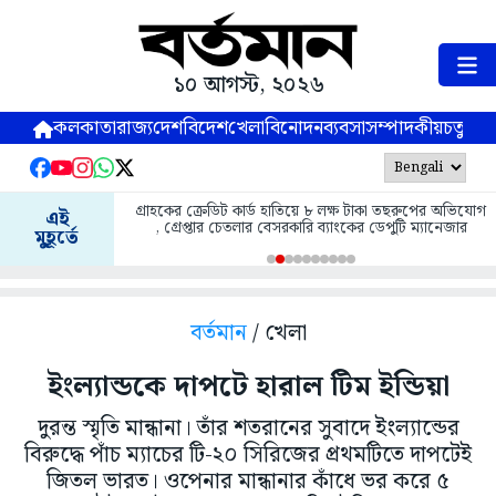
১০ আগস্ট, ২০২৬
কলকাতা
রাজ্য
দেশ
বিদেশ
খেলা
বিনোদন
ব্যবসা
সম্পাদকীয়
চতুষ্পর্ণ
গ্রাহকের ক্রেডিট কার্ড হাতিয়ে ৮ লক্ষ টাকা তছরুপের অভিযোগ
এই
, গ্রেপ্তার চেতলার বেসরকারি ব‍্যাংকের ডেপুটি ম্যানেজার
মুহূর্তে
বর্তমান
/ খেলা
ইংল্যান্ডকে দাপটে হারাল টিম ইন্ডিয়া
দুরন্ত স্মৃতি মান্ধানা। তাঁর শতরানের সুবাদে ইংল্যান্ডের
বিরুদ্ধে পাঁচ ম্যাচের টি-২০ সিরিজের প্রথমটিতে দাপটেই
জিতল ভারত। ওপেনার মান্ধানার কাঁধে ভর করে ৫