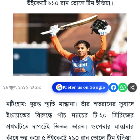
উইকেটে ২১০ রান তোলে টিম ইন্ডিয়া।
২৯ জুন, ২০২৫ ০৪:০০
Prefer us on Google
নটিংহাম: দুরন্ত স্মৃতি মান্ধানা। তাঁর শতরানের সুবাদে
ইংল্যান্ডের বিরুদ্ধে পাঁচ ম্যাচের টি-২০ সিরিজের
প্রথমটিতে দাপটেই জিতল ভারত। ওপেনার মান্ধানার
কাঁধে ভর করে ৫ উইকেটে ২১০ রান তোলে টিম ইন্ডিয়া।