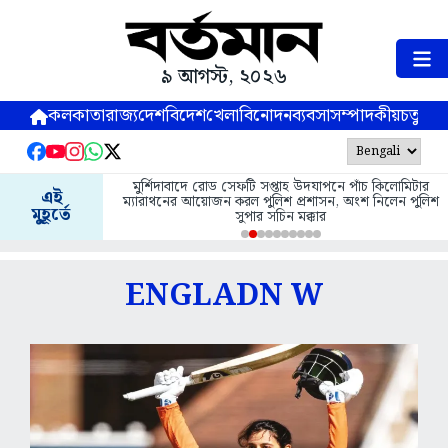
৯ আগস্ট, ২০২৬
কলকাতা
রাজ্য
দেশ
বিদেশ
খেলা
বিনোদন
ব্যবসা
সম্পাদকীয়
চতুষ্পর্ণ
মুর্শিদাবাদে রোড সেফটি সপ্তাহ উদযাপনে পাঁচ কিলোমিটার
এই
ম্যারাথনের আয়োজন করল পুলিশ প্রশাসন, অংশ নিলেন পুলিশ
মুহূর্তে
সুপার সচিন মক্কার
ENGLADN W