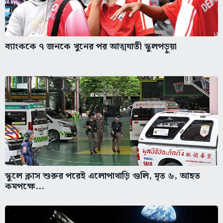
ব্যাংককে ৭ জনকে খুনের পর আত্মঘাতী স্কুলপড়ুয়া
স্কুলে ক্লাস শুরুর পরেই এলোপাথাড়ি গুলি, মৃত ৬, আহত
কমপক্ষে...