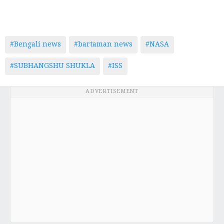
#Bengali news
#bartaman news
#NASA
#SUBHANGSHU SHUKLA
#ISS
ADVERTISEMENT