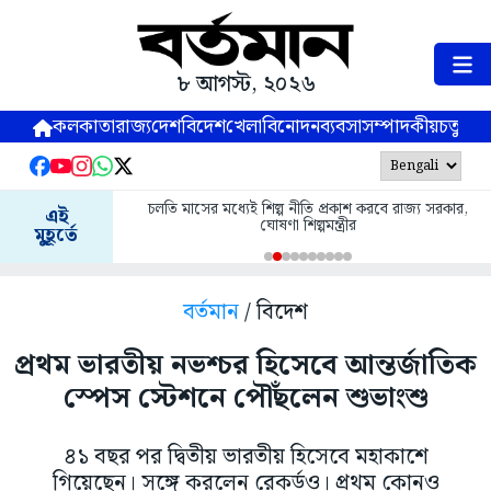
৮ আগস্ট, ২০২৬
কলকাতা
রাজ্য
দেশ
বিদেশ
খেলা
বিনোদন
ব্যবসা
সম্পাদকীয়
চতুষ্পর্ণ
চলতি মাসের মধ্যেই শিল্প নীতি প্রকাশ করবে রাজ্য সরকার,
এই
ঘোষণা শিল্পমন্ত্রীর
মুহূর্তে
বর্তমান
/ বিদেশ
প্রথম ভারতীয় নভশ্চর হিসেবে আন্তর্জাতিক
স্পেস স্টেশনে পৌঁছলেন শুভাংশু
৪১ বছর পর দ্বিতীয় ভারতীয় হিসেবে মহাকাশে
গিয়েছেন। সঙ্গে করলেন রেকর্ডও। প্রথম কোনও