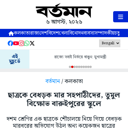
৬ আগস্ট, ২০২৬
কলকাতা
রাজ্য
দেশ
বিদেশ
খেলা
বিনোদন
ব্যবসা
সম্পাদকীয়
চতুষ্পর্ণ
এই
রাজ্যে সবাই নির্ভয়ে থাকুন: মুখ্যমন্ত্রী
মুহূর্তে
বর্তমান
/ কলকাতা
ছাত্রকে বেধড়ক মার সহপাঠীদের, তুমুল
বিক্ষোভ বারুইপুরের স্কুলে
দশম শ্রেণির এক ছাত্রকে শৌচালয়ে নিয়ে গিয়ে বেধড়ক
মারধরের অভিযোগ উঠল অন্য কয়েকজন ছাত্রের