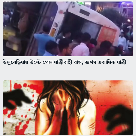
উলুবেড়িয়ায় উল্টে গেল যাত্রীবাহী বাস, জখম একাধিক যাত্রী