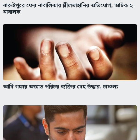
বারুইপুরে ফের নাবালিকার শ্লীলতাহানির অভিযোগ, আটক ২
নাবালক
আদি গঙ্গায় অজ্ঞাত পরিচয় ব্যক্তির দেহ উদ্ধার, চাঞ্চল্য