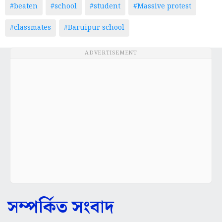
#beaten
#school
#student
#Massive protest
#classmates
#Baruipur school
ADVERTISEMENT
সম্পর্কিত সংবাদ