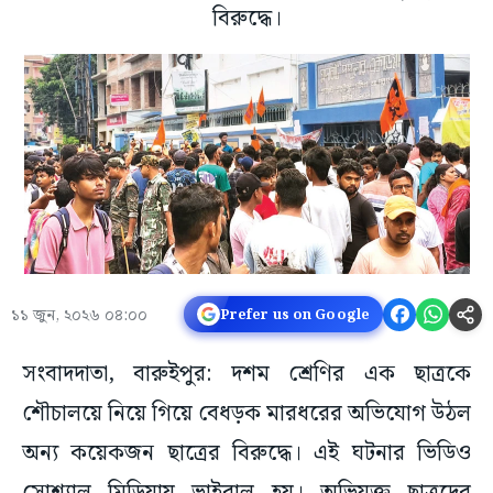
বিরুদ্ধে।
১১ জুন, ২০২৬ ০৪:০০
Prefer us on Google
সংবাদদাতা, বারুইপুর: দশম শ্রেণির এক ছাত্রকে
শৌচালয়ে নিয়ে গিয়ে বেধড়ক মারধরের অভিযোগ উঠল
অন্য কয়েকজন ছাত্রের বিরুদ্ধে। এই ঘটনার ভিডিও