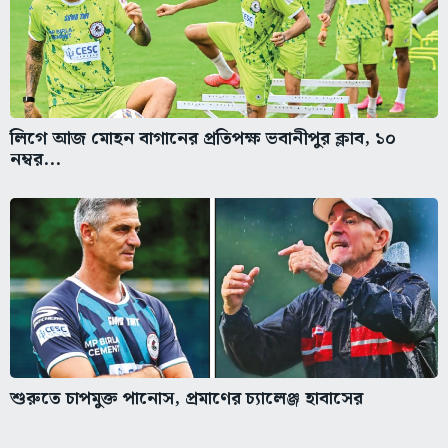
লিগে আজ মোহন বাগানের প্রতিপক্ষ ভবানীপুর ক্লাব, ১০
নম্বর...
শুরুতে চাপমুক্ত পানোস, প্রমাণের চ্যালেঞ্জ হাবাসের