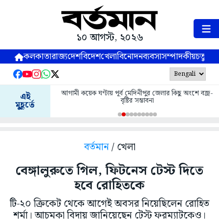
১০ আগস্ট, ২০২৬
কলকাতা
রাজ্য
দেশ
বিদেশ
খেলা
বিনোদন
ব্যবসা
সম্পাদকীয়
চতুষ্পর্ণ
আগামী কয়েক ঘণ্টায় পূর্ব মেদিনীপুর জেলার কিছু অংশে বজ্র-
এই
বৃষ্টির সম্ভাবনা
মুহূর্তে
বর্তমান
/ খেলা
বেঙ্গালুরুতে গিল, ফিটনেস টেস্ট দিতে
হবে রোহিতকে
টি-২০ ক্রিকেট থেকে আগেই অবসর নিয়েছিলেন রোহিত
শর্মা। আচমকা বিদায় জানিয়েছেন টেস্ট ফরম্যাটকেও।