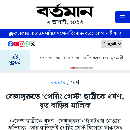
৬ আগস্ট, ২০২৬
কলকাতা
রাজ্য
দেশ
বিদেশ
খেলা
বিনোদন
ব্যবসা
সম্পাদকীয়
চতুষ্পর্ণ
এই
কমপক্ষে ৫০০ থেকে ১০০০ কোটির ব্যবসা হবে: মুখ্যমন্ত্রী
মুহূর্তে
বর্তমান
/ দেশ
বেঙ্গালুরুতে ‘পেয়িং গেস্ট’ ছাত্রীকে ধর্ষণ,
ধৃত বাড়ির মালিক
কলেজ ছাত্রীকে ধর্ষণ। বেঙ্গালুরুর এই ঘটনায় গ্রেপ্তার
অভিযুক্ত। তার বাড়িতেই পেয়িং গেস্ট হিসেবে থাকতেন