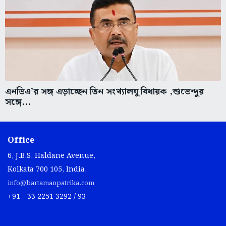
এনডিএ’র সঙ্গ এড়াচ্ছেন তিন সংখ্যালঘু বিধায়ক ,শুভেন্দুর
সঙ্গে...
Office
6, J.B.S. Haldane Avenue,
Kolkata 700 105, India.
info@bartamanpatrika.com
+91 - 33 2251 3292 / 93