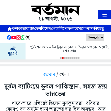
১১ আগস্ট, ২০২৬
কলকাতা
রাজ্য
দেশ
বিদেশ
খেলা
বিনোদন
ব্যবসা
সম্পাদকীয়
চতুষ্পর্ণ
পুলিশের হাতে আটক টুলুর ম্যানেজার, উদ্ধার ‘মণ্ডলের ডায়েরি’,
এই
শোরগোল
মুহূর্তে
বর্তমান
/ খেলা
দুর্বল ব্যাটিংয়ে ডুবল পাকিস্তান, সহজ জয়
ভারতের
ধারে-ভারে এগিয়েই ছিলেন সূর্যকুমাররা। রবিবার
কোনও বড় অঘটন ছাড়া ভারতের হার ছিল অসম্ভব। আর