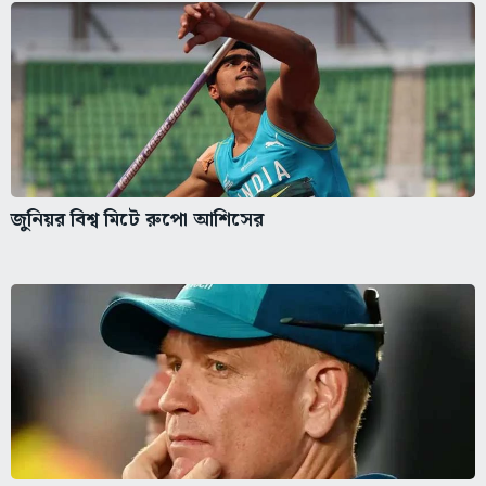
জুনিয়র বিশ্ব মিটে রুপো আশিসের
আইপিএলই সেরা, বললেন অজি কোচ